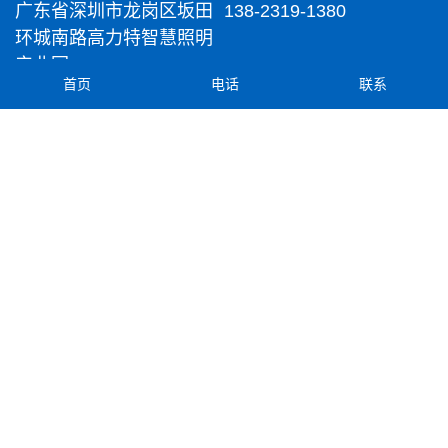
广东省深圳市龙岗区坂田
138-2319-1380
环城南路高力特智慧照明
产业园
首页
电话
联系
电话
邮箱
0755-84711555
gge@china-gge.com
© 2021 高力特智慧能源集团 版权所有
粤ICP备17119933
号-1
热推信息
|
企业分站
|
网站地图
|
RSS
技术支持： 华企技术
微信二维码
微信二维码
微信二维码