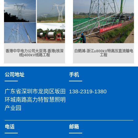
香港中华电力公司大亚湾-香港(核深
白鹤滩-浙江±800kV特高压直流输电
线)400kV线路工程
工程
公司地址
手机
广东省深圳市龙岗区坂田
138-2319-1380
环城南路高力特智慧照明
产业园
电话
邮箱