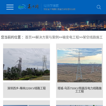
您当前的位置 ：
首页
>>
解决方案与案例
>>
输变电工程
>>
架空线路施工
深圳西乡-梅林220KV线路工程
塔城-乌苏750KV特高压电力线路施
工工程